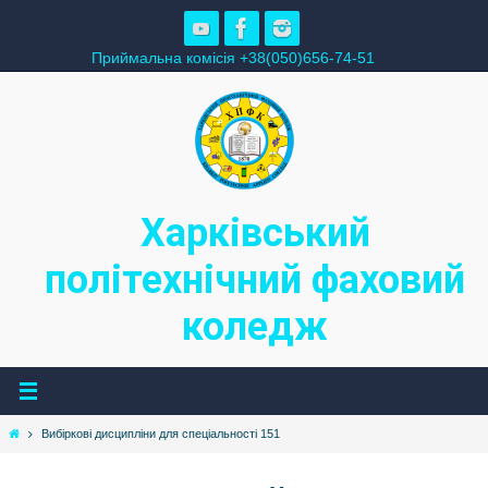
Skip
to
Приймальна комісія +38(050)656-74-51
content
Харківський
політехнічний фаховий
коледж
Home
Вибіркові дисципліни для спеціальності 151