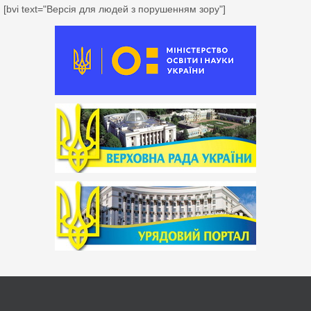
[bvi text="Версія для людей з порушенням зору"]