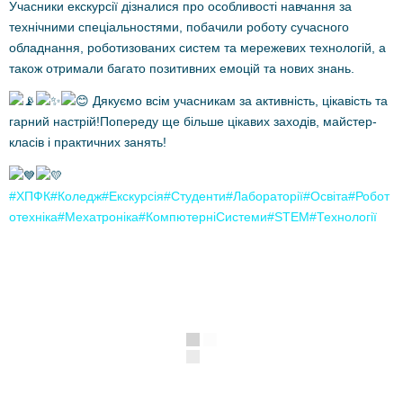
Учасники екскурсії дізналися про особливості навчання за
технічними спеціальностями, побачили роботу сучасного
обладнання, роботизованих систем та мережевих технологій, а
також отримали багато позитивних емоцій та нових знань.
Дякуємо всім учасникам за активність, цікавість та
гарний настрій!Попереду ще більше цікавих заходів, майстер-
класів і практичних занять!
#ХПФК
#Коледж
#Екскурсія
#Студенти
#Лабораторії
#Освіта
#Робот
отехніка
#Мехатроніка
#КомпютерніСистеми
#STEM
#Технології