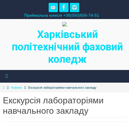
Skip
to
Приймальна комісія +38(050)656-74-51
content
Харківський
політехнічний фаховий
коледж
Home
Новини
Екскурсія лабораторіями навчального закладу
Екскурсія лабораторіями
навчального закладу