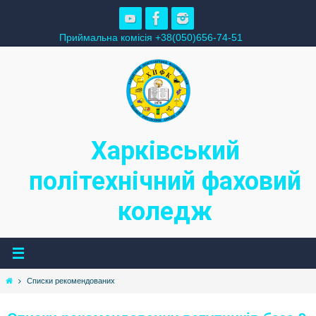
Skip
to
Приймальна комісія +38(050)656-74-51
content
Харківський
політехнічний фаховий
коледж
Home
Списки рекомендованих