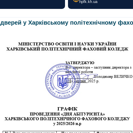
hpfk.kh.ua
дверей у Харківському політехнічному фахо