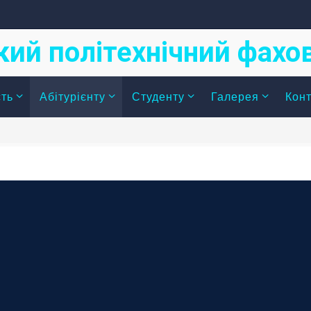
кий політехнічний фах
сть
Абітурієнту
Студенту
Галерея
Конт