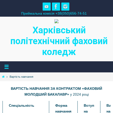
Skip
to
Приймальна комісія +38(050)656-74-51
content
Харківський
політехнічний фаховий
коледж
Home
Вартість навчання
ВАРТІСТЬ НАВЧАННЯ ЗА КОНТРАКТОМ «ФАХОВИЙ
МОЛОДШИЙ БАКАЛАВР»
у 2024 році
Спеціальність
Форма
Вступ
Вар
навчання
на
нав