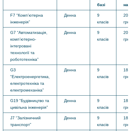
базі
на 
F7 “Комп’ютерна
Денна
9
20 
інженерія”
класів
грн.
G7 “Автоматизація,
Денна
9
20 
комп’ютерно-
класів
грн.
інтегровані
технології та
робототехніка”
G3
Денна
9
18 
“Електроенергетика,
класів
грн.
електротехніка та
електромеханіка”
G19 “Будівництво та
Денна
9
18 
цивільна інженерія”
класів
грн.
J7 “Залізничний
Денна
9
18 
транспорт”
класів
грн.