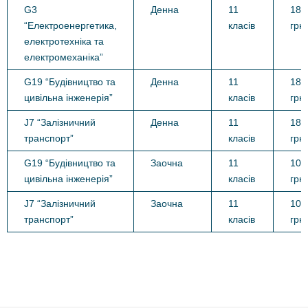
G3
Денна
11
18 
“Електроенергетика,
класів
грн.
електротехніка та
електромеханіка”
G19 “Будівництво та
Денна
11
18 
цивільна інженерія”
класів
грн.
J7 “Залізничний
Денна
11
18 
транспорт”
класів
грн.
G19 “Будівництво та
Заочна
11
10 
цивільна інженерія”
класів
грн.
J7 “Залізничний
Заочна
11
10 
транспорт”
класів
грн.