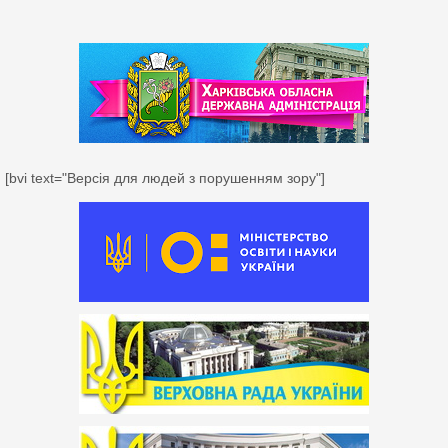
[bvi text="Версія для людей з порушенням зору"]