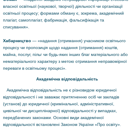
власної освітньої (наукової, творчої) діяльності чи організації
освітньої процесу; формами обману є, зокрема, академічний
плагіат, самоплагіат, фабрикація, фальсифікація та
списування».
Хабарництво
— «надання (отримання) учасником освітнього
процесу чи пропозиція щодо надання (отримання) коштів,
майна, послуг, пільг чи будь-яких інших благ матеріального або
нематеріального характеру з метою отримання неправомірної
переваги в освітньому процесі».
Академічна відповідальність
Академічна відповідальність не є різновидом юридичної
відповідальності і не заважає притягненню осіб чи закладів
(установ) до юридичної (кримінальної, адміністративної,
цивільної чи дисциплінарної) відповідальності у випадках,
передбачених законами. Основні види академічної
відповідальності встановлені Законом України «Про освіту».