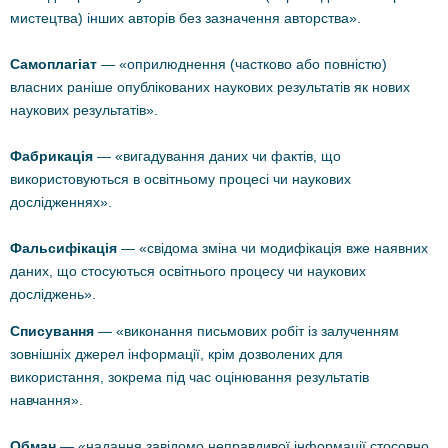
мистецтва) інших авторів без зазначення авторства».
Самоплагіат
— «оприлюднення (частково або повністю)
власних раніше опублікованих наукових результатів як нових
наукових результатів».
Фабрикація
— «вигадування даних чи фактів, що
використовуються в освітньому процесі чи наукових
дослідженнях».
Фальсифікація
— «свідома зміна чи модифікація вже наявних
даних, що стосуються освітнього процесу чи наукових
досліджень».
Списування
— «виконання письмових робіт із залученням
зовнішніх джерел інформації, крім дозволених для
використання, зокрема під час оцінювання результатів
навчання».
Обман
— «надання завідомо неправдивої інформації стосовно