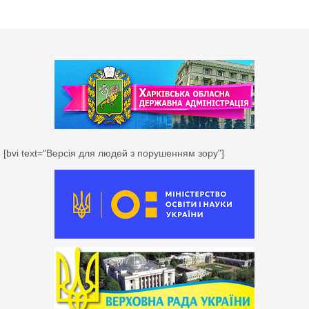
[bvi text="Версія для людей з порушенням зору"]