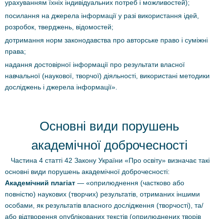
урахуванням їхніх індивідуальних потреб і можливостей);
посилання на джерела інформації у разі використання ідей,
розробок, тверджень, відомостей;
дотримання норм законодавства про авторське право і суміжні
права;
надання достовірної інформації про результати власної
навчальної (наукової, творчої) діяльності, використані методики
досліджень і джерела інформації».
Основні види порушень
академічної доброчесності
Частина 4 статті 42 Закону України «Про освіту» визначає такі
основні види порушень академічної доброчесності:
Академічний плагіат
— «оприлюднення (частково або
повністю) наукових (творчих) результатів, отриманих іншими
особами, як результатів власного дослідження (творчості), та/
або відтворення опублікованих текстів (оприлюднених творів