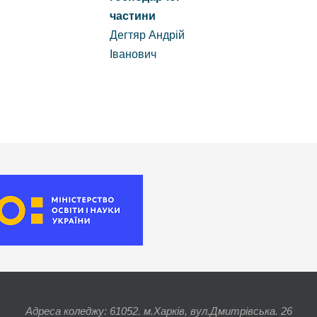
частини
Дегтяр Андрій
Іванович
Адреса коледжу: 61052. м.Харків, вул.Дмитрівська. 26