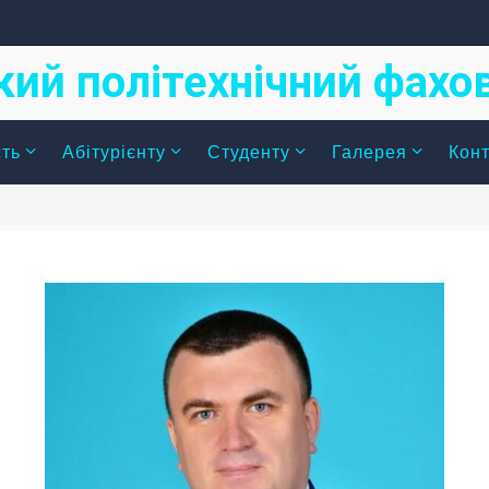
кий політехнічний фах
сть
Абітурієнту
Студенту
Галерея
Конт