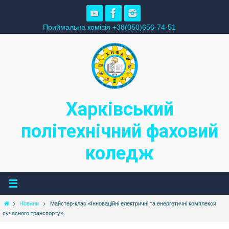
Skip
to
Приймальна комісія +38(050)656-74-51
content
Харківський
політехнічний фаховий
коледж
Home
Новини
Майстер-клас «Інноваційні електричні та енергетичні комплекси
сучасного транспорту»