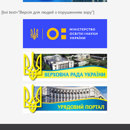
[bvi text="Версія для людей з порушенням зору"]