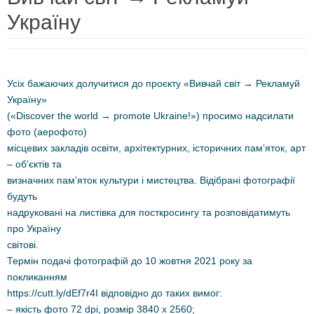
Україну
Усіх бажаючих долучитися до проєкту «Вивчай світ → Рекламуй
Україну»
(«Discover the world → promote Ukraine!») просимо надсилати
фото (аерофото)
місцевих закладів освіти, архітектурних, історичних пам’яток, арт
– об’єктів та
визначних пам’яток культури і мистецтва. Відібрані фотографії
будуть
надруковані на листівка для посткросингу та розповідатимуть
про Україну
світові.
Термін подачі фотографій до 10 жовтня 2021 року за
покликанням
https://cutt.ly/dEf7r4I відповідно до таких вимог:
– якість фото 72 dpi, розмір 3840 x 2560;