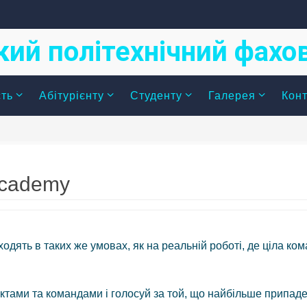
кий політехнічний фах
сть
Абітурієнту
Студенту
Галерея
Конт
 Academy
одять в таких же умовах, як на реальній роботі, де ціла ко
ктами та командами і голосуй за той, що найбільше припаде