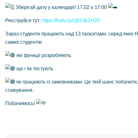
Зберігай дату у календарі! 17.02 о 17:00
Реєструйся тут:
https://hubs.ly/Q013kZH20
Зараз студенти працюють над 13 проєктами, серед яких Horo
самих студентів:
які функції розробляють
що і як тестують
як працюють із замовниками. Це твій шанс побачити, 
стажування.
Побачимось!