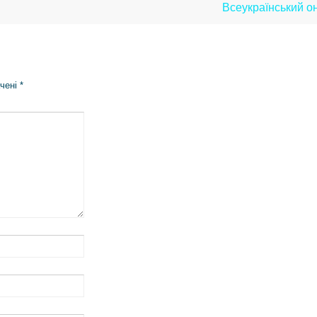
Всеукраїнський о
ачені
*