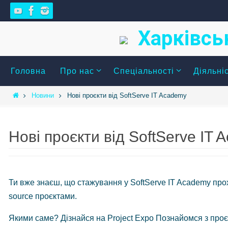
Skip
to
Харківсь
content
Skip
Головна
Про нас
Спеціальності
Діяльні
to
content
Home
Новини
Нові проєкти від SoftServe IT Academy
Нові проєкти від SoftServe IT
Ти вже знаєш, що стажування у SoftServe IT Academy прох
source проєктами.
Якими саме? Дізнайся на Project Expo Познайомся з проє