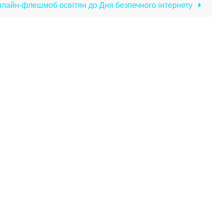
нлайн-флешмоб освітян до Дня безпечного інтернету