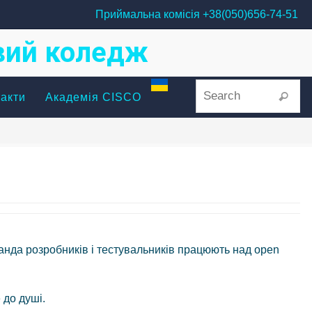
Приймальна комісія +38(050)656-74-51
овий коледж
Se
Search
акти
Академія CISCO
манда розробників і тестувальників працюють над open
 до душі.