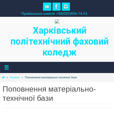
Skip
to
Приймальна комісія +38(050)656-74-51
content
Харківський
політехнічний фаховий
коледж
Home
Новини
Поповнення матеріально-технічної бази
Поповнення матеріально-
технічної бази