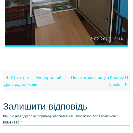
21 лютого – Міжнародний
Початок співпраці з Kharkiv IT
День рідної мови
Cluster
Залишити відповідь
Ваша e-mail адреса не оприлюднюватиметься.
Обов’язкові поля позначені
*
Коментар
*