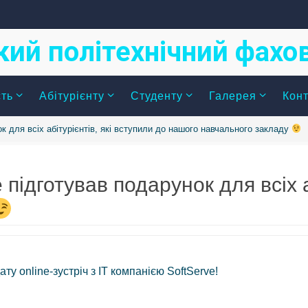
кий політехнічний фах
сть
Абітурієнту
Студенту
Галерея
Конт
к для всіх абітурієнтів, які вступили до нашого навчального закладу
підготував подарунок для всіх а
ту online-зустріч з IT компанією SoftServe!