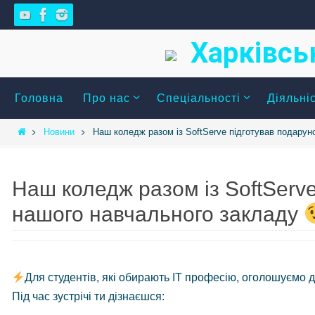
Skip
to
Харківсь
content
Skip
Головна
Про нас
Спеціальності
Діяльні
to
content
Home
Новини
Наш коледж разом із SoftServe підготував подаруно
Наш коледж разом із SoftServe 
нашого навчального закладу
Для студентів, які обирають ІТ професію, оголошуємо да
Під час зустрічі ти дізнаєшся: