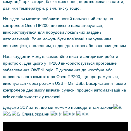
комутації, архіватори; блоки живлення; перетворювачі частоти;
датчики температури, рівня, тиску тощо.
На відео ви можете побачити новий навчальний стенд на
контролері Овен ПР200, що вільно налаштовується,
використовується для побудови локальних завдань
автоматизації. Вони можуть бути пов’язані з керуванням
вентиляцією, опаленням, водопідготовкою або водоочищенням.
Наші студенти можуть самостійно писати алгоритми роботи
пристрою. Для цього у ПР200 використовується програмне
забезпечення OWENLogic. Підключення до ноутбука або
персонального комп’ютера Овен ПР200, що програмується,
виконується через роз’єми USB – MiniUSB. Використання такого
контролера дає змогу вивчати сучасні процеси автоматизації на
всіх спеціальностях у коледжі.
Дякуємо ЗСУ за те, що ми можемо проводити такі заходи
Слава України