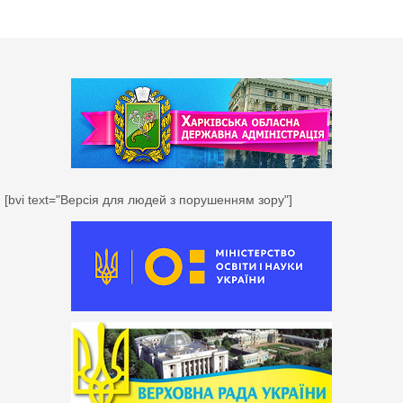
[bvi text="Версія для людей з порушенням зору"]