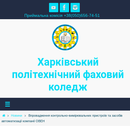
Skip
to
Приймальна комісія +38(050)656-74-51
content
Харківський
політехнічний фаховий
коледж
Home
Новини
Впровадження контрольно-вимірювальних пристроїв та засобів
автоматизації компанії ОВЕН