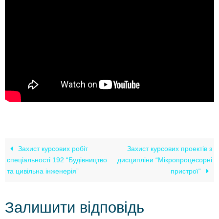
Захист курсових робіт
Захист курсових проектів з
спеціальності 192 “Будівництво
дисципліни “Мікропроцесорні
та цивільна інженерія”
пристрої”
Залишити відповідь