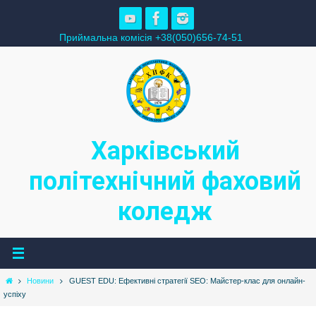
Skip
to
Приймальна комісія +38(050)656-74-51
content
Харківський
політехнічний фаховий
коледж
Home
Новини
GUEST EDU: Ефективні стратегії SEO: Майстер-клас для онлайн-
успіху