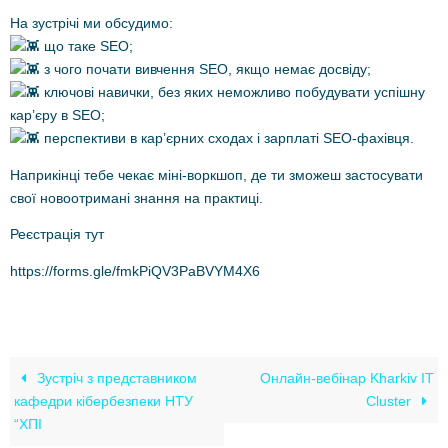
На зустрічі ми обсудимо:
що таке SEO;
з чого почати вивчення SEO, якщо немає досвіду;
ключові навички, без яких неможливо побудувати успішну
кар’єру в SEO;
перспективи в кар’єрних сходах і зарплаті SEO-фахівця.
Наприкінці тебе чекає міні-воркшоп, де ти зможеш застосувати
свої новоотримані знання на практиці.
Реєстрація тут
https://forms.gle/fmkPiQV3PaBVYM4X6
Зустріч з представником
Онлайн-вебінар Kharkiv IT
кафедри кібербезпеки НТУ
Cluster
“ХПІ