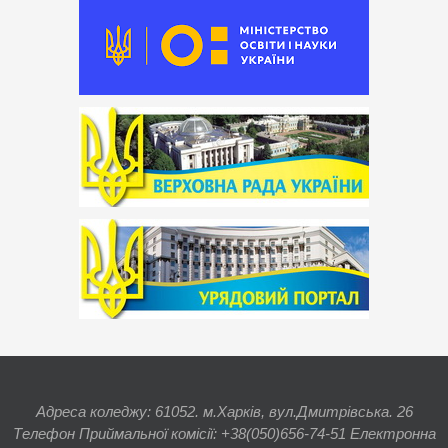
Адреса коледжу: 61052. м.Харків, вул.Дмитрівська. 26
Телефон Приймальної комісії: +38(050)656-74-51 Електронна