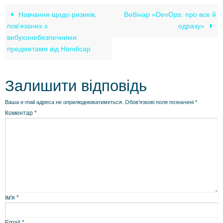
Навчання щодо ризиків,
Вебінар «DevOps: про все й
пов’язаних з
одразу»
вибухонебезпечними
предметами від Handicap
Залишити відповідь
Ваша e-mail адреса не оприлюднюватиметься.
Обов’язкові поля позначені
*
Коментар
*
Ім'я
*
Email
*