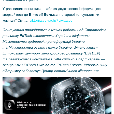
У разі виникнення питань або за додатковою інформацією
звертайтеся до
Вікторії Вольвач
, старшої консультантки
компанії Civitta,
viktoriia.volvach@civitta.com
Опитування проводиться в межах роботи над Стратегією
розвитку EdTech-екосистеми України з ініціативи
Міністерства цифрової трансформації України
та Міністерства освіти і науки України, фінансується
Естонським центром міжнародного розвитку (ESTDEV)
та реалізується компанією Civitta спільно з партнерами —
Асоціаціями EdTech Ukraine та EdTech Estonia. Інформаційну
підтримку забезпечує Центр економічного відновлення.