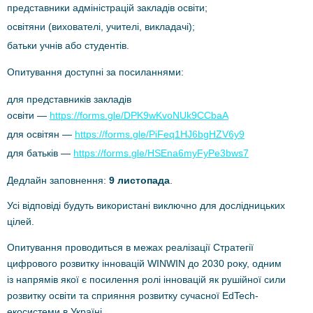
представники адміністрацій закладів освіти;
освітяни (вихователі, учителі, викладачі);
батьки учнів або студентів.
Опитування доступні за посиланнями:
для представників закладів
освіти —
https://forms.gle/DPK9wKvoNUk9CCbaA
для освітян —
https://forms.gle/PiFeq1HJ6bgHZV6y9
для батьків —
https://forms.gle/HSEna6myFyPe3bws7
Дедлайн заповнення:
9 листопада
.
Усі відповіді будуть використані виключно для дослідницьких
цілей.
Опитування проводиться в межах реалізації Стратегії
цифрового розвитку інновацій WINWIN до 2030 року, одним
із напрямів якої є посилення ролі інновацій як рушійної сили
розвитку освіти та сприяння розвитку сучасної EdTech-
екосистеми в Україні.