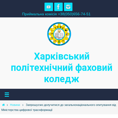
Skip
to
Приймальна комісія +38(050)656-74-51
content
Харківський
політехнічний фаховий
коледж
Home
Новини
Запрошуємо долучитися до загальнонаціонального опитування від
Міністерства цифрової траснформації