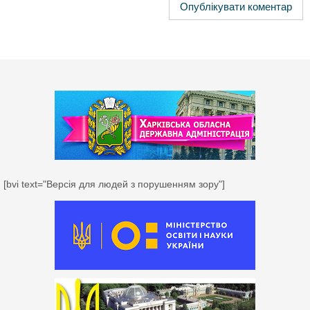
[bvi text="Версія для людей з порушенням зору"]