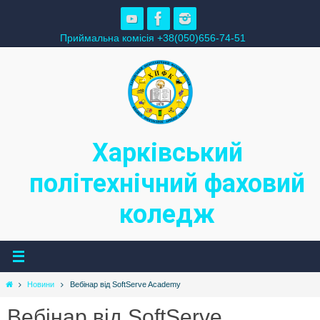
Skip
to
Приймальна комісія +38(050)656-74-51
content
Харківський
політехнічний фаховий
коледж
Home
Новини
Вебінар від SoftServe Academy
Вебінар від SoftServe