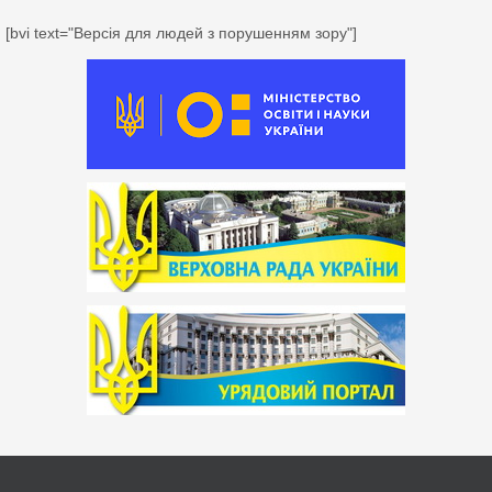
[bvi text="Версія для людей з порушенням зору"]