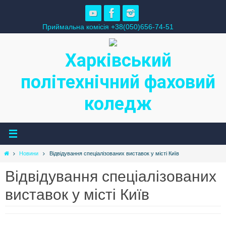
Skip
to
Приймальна комісія +38(050)656-74-51
content
Харківський
політехнічний фаховий
коледж
Home
Новини
Відвідування спеціалізованих виставок у місті Київ
Відвідування спеціалізованих
виставок у місті Київ