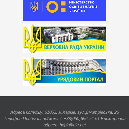
Адреса коледжу: 61052. м.Харків, вул.Дмитрівська. 26
Телефон Приймальної комісії: +38(050)656-74-51 Електронна
адреса: hdpk@ukr.net