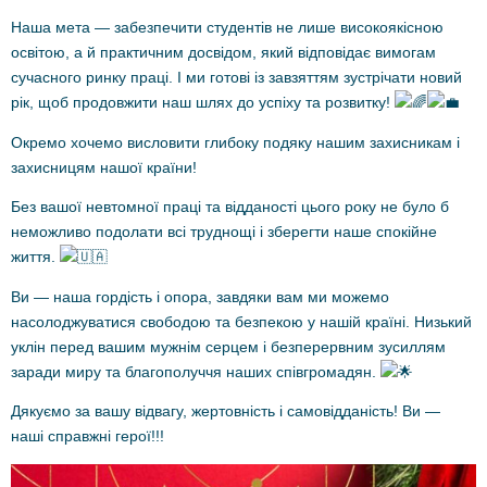
Наша мета — забезпечити студентів не лише високоякісною
освітою, а й практичним досвідом, який відповідає вимогам
сучасного ринку праці. І ми готові із завзяттям зустрічати новий
рік, щоб продовжити наш шлях до успіху та розвитку!
Окремо хочемо висловити глибоку подяку нашим захисникам і
захисницям нашої країни!
Без вашої невтомної праці та відданості цього року не було б
неможливо подолати всі труднощі і зберегти наше спокійне
життя.
Ви — наша гордість і опора, завдяки вам ми можемо
насолоджуватися свободою та безпекою у нашій країні. Низький
уклін перед вашим мужнім серцем і безперервним зусиллям
заради миру та благополуччя наших співгромадян.
Дякуємо за вашу відвагу, жертовність і самовідданість! Ви —
наші справжні герої!!!