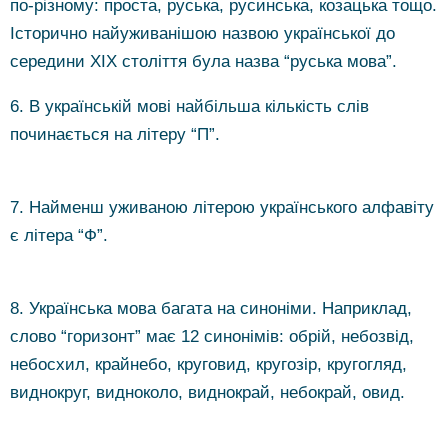
по-різному: про‌ста, руська, русинська, козацька тощо.
Історично найуживанішою назвою української до
середини XIX століття була назва “руська мова”.
6. В українській мові найбільша кількість слів
починається на літеру “П”.
7. Найменш уживаною літерою українського алфавіту
є літера “Ф”.
8. Українська мова багата на синоніми. Наприклад,
слово “горизонт” має 12 синонімів: обрій, небозвід,
небосхил, крайнебо, круговид, кругозір, кругогляд,
виднокруг, видноколо, виднокрай, небокрай, овид.