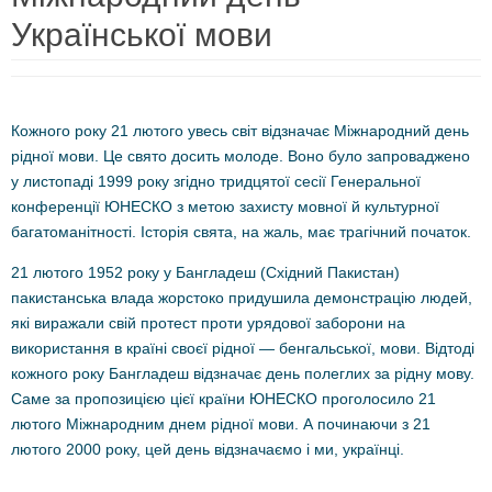
Української мови
Кожного року 21 лютого увесь світ відзначає Міжнародний день
рідної мови. Це свято досить молоде. Воно було запроваджено
у листопаді 1999 року згідно тридцятої сесії Генеральної
конференції ЮНЕСКО з метою захисту мовної й культурної
багатоманітності. Історія свята, на жаль, має трагічний початок.
21 лютого 1952 року у Бангладеш (Східний Пакистан)
пакистанська влада жорстоко придушила демонстрацію людей,
які виражали свій протест проти урядової заборони на
використання в країні своєї рідної — бенгальської, мови. Відтоді
кожного року Бангладеш відзначає день полеглих за рідну мову.
Саме за пропозицією цієї країни ЮНЕСКО проголосило 21
лютого Міжнародним днем рідної мови. А починаючи з 21
лютого 2000 року, цей день відзначаємо і ми, українці.