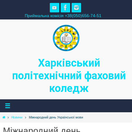
Skip
to
Приймальна комісія +38(050)656-74-51
content
Харківський
політехнічний фаховий
коледж
Home
Новини
Міжнародний день Української мови
Міжнародний день