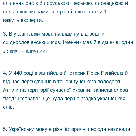
спільних рис з білоруською, чеською, словацькою й
польською мовами, а з російською тільки 11”, —
кажуть експерти.
3. В українській мові, на відміну від решти
східнослов’янських мов, іменник має 7 відмінків, один
з яких — кличний.
4. У 448 році візантійський історик Пріск Панійський
під час перебування в таборі гунського володаря
Аттіли на території сучасної України, записав слова
“мед” і “страва”. Це була перша згадка українських
слів.
5. Українську мову в різні історичні періоди називали