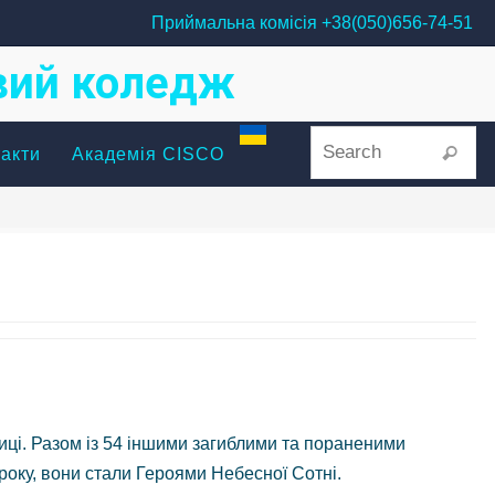
Приймальна комісія +38(050)656-74-51
овий коледж
Se
Search
акти
Академія CISCO
лиці. Разом із 54 іншими загиблими та пораненими
року, вони стали Героями Небесної Сотні.