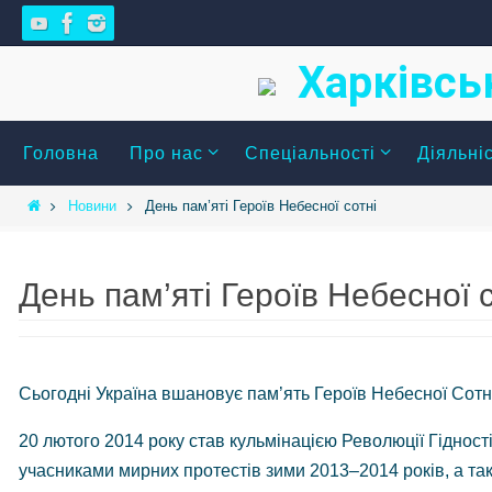
Skip
to
Харківсь
content
Skip
Головна
Про нас
Спеціальності
Діяльні
to
content
Home
Новини
День пам’яті Героїв Небесної сотні
День пам’яті Героїв Небесної с
Сьогодні Україна вшановує пам’ять Героїв Небесної Сотні, 
20 лютого 2014 року став кульмінацією Революції Гідності
учасниками мирних протестів зими 2013–2014 років, а так