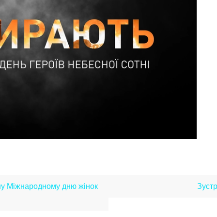
ну Міжнародному дню жінок
Зустр