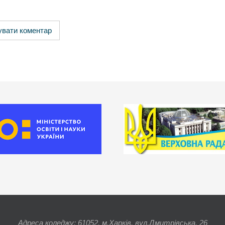
Адреса коледжу: 61052. м.Харків, вул.Дмитрівська. 26