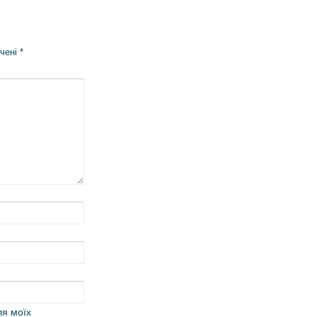
ачені
*
ля моїх