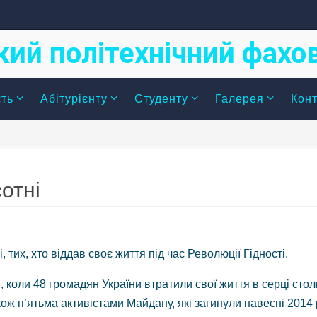
кий політехнічний фах
сть
Абітурієнту
Студенту
Галерея
Конт
отні
тих, хто віддав своє життя під час Революції Гідності.
, коли 48 громадян України втратили свої життя в серці сто
ож п’ятьма активістами Майдану, які загинули навесні 2014 