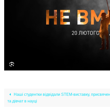
Наші студентки відвідали STEM-виставку, присвяче
та дівчат в науці