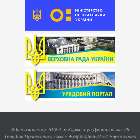
Адреса коледжу: 61052. м.Харків, вул.Дмитрівська. 26
Телефон Приймальної комісії: +38(050)656-74-51 Електронна