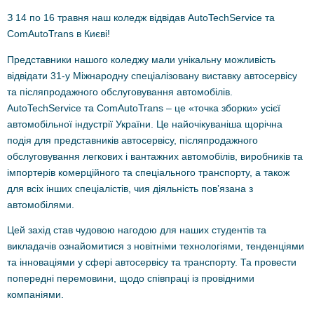
З 14 по 16 травня наш коледж відвідав AutoTechService та
ComAutoTrans в Києві!
Представники нашого коледжу мали унікальну можливість
відвідати 31-у Міжнародну спеціалізовану виставку автосервісу
та післяпродажного обслуговування автомобілів.
AutoTechService та ComAutoTrans – це «точка зборки» усієї
автомобільної індустрії України. Це найочікуваніша щорічна
подія для представників автосервісу, післяпродажного
обслуговування легкових і вантажних автомобілів, виробників та
імпортерів комерційного та спеціального транспорту, а також
для всіх інших спеціалістів, чия діяльність пов’язана з
автомобілями.
Цей захід став чудовою нагодою для наших студентів та
викладачів ознайомитися з новітніми технологіями, тенденціями
та інноваціями у сфері автосервісу та транспорту. Та провести
попередні перемовини, щодо співпраці із провідними
компаніями.