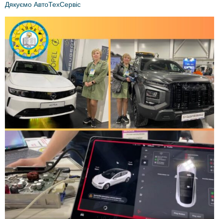
Дякуємо АвтоТехСервіс