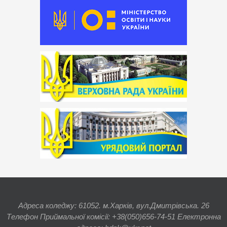
Адреса коледжу: 61052. м.Харків, вул.Дмитрівська. 26
Телефон Приймальної комісії: +38(050)656-74-51 Електронна