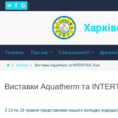
Skip
to
content
Харків
Skip
Головна
Про нас
Спеціальності
Діяльні
to
content
Home
Новини
Виставки Aquatherm та INTERTOOL Kyiv
Виставки Aquatherm та INTER
З 14 по 16 травня представники нашого коледжу відвідали 