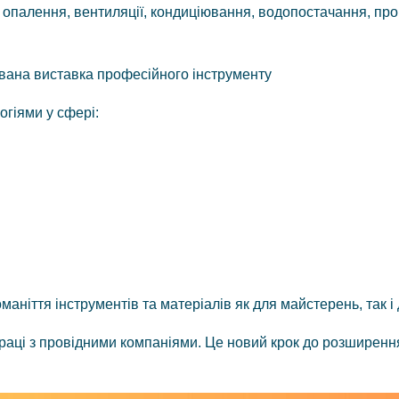
опалення, вентиляції, кондиціювання, водопостачання, про
ована виставка професійного інструменту
гіями у сфері:
ніття інструментів та матеріалів як для майстерень, так і 
раці з провідними компаніями. Це новий крок до розширен