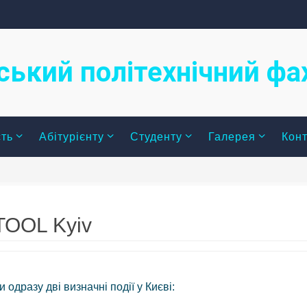
ський політехнічний ф
сть
Абітурієнту
Студенту
Галерея
Конт
TOOL Kyiv
одразу дві визначні події у Києві: